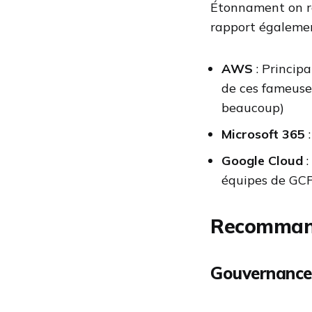
Étonnament on re
rapport égalemen
AWS
: Principa
de ces fameuse
beaucoup)
Microsoft 365
:
Google Cloud
:
équipes de GCP 
Recommand
Gouvernance 