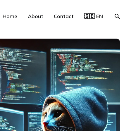
Home
About
Contact
🇬🇧 EN