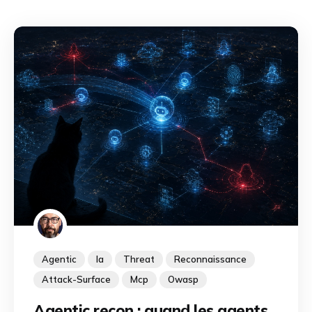
Agentic
Ia
Threat
Reconnaissance
Attack-Surface
Mcp
Owasp
Agentic recon : quand les agents