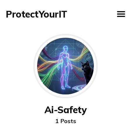
ProtectYourIT
Ai-Safety
1 Posts